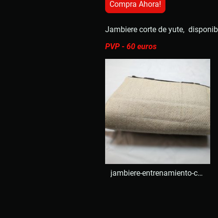
Compra Ahora!
Jambiere corte de yute, disponibl
PVP - 60 euros
jambiere-entrenamiento-cachorro