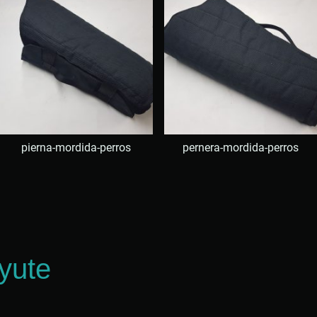
pierna-mordida-perros
pernera-mordida-perros
yute